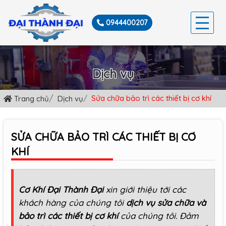
0944400207
TRANG CHỦ
Dịch vụ
GIỚI THIỆU
Sửa chữa bảo trì các thiết bị cơ khí
Trang chủ
Dịch vụ
SẢN PHẨM
DỊCH VỤ
SỬA CHỮA BẢO TRÌ CÁC THIẾT BỊ CƠ
TIN TỨC
KHÍ
LIÊN HỆ
Cơ Khí Đại Thành Đại
xin giới thiệu tới các
khách hàng của chúng tôi
dịch vụ sửa chữa và
bảo trì các thiết bị cơ khí
của chúng tôi. Đảm