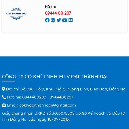
Hỗ trợ
09444 00 207
CÔNG TY CƠ KHÍ TNHH MTV ĐẠI THÀNH ĐẠI
Địa chỉ: Số 99C, Tổ 2, Khu Phố 3, P.Long Bình, Biên Hòa, Đồng Nai
Hotline:
0944400207
-
0944400207
Email:
cokhidaithanhdai@gmail.com
Giấy chứng nhận ĐKKD số 3603075508 do Sở Kế hoạch và Đầu tư
tỉnh Đồng Nai cấp ngày 10/09/2013.