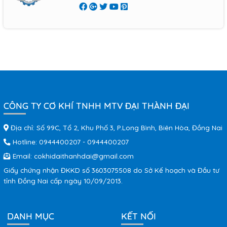
CÔNG TY CƠ KHÍ TNHH MTV ĐẠI THÀNH ĐẠI
Địa chỉ: Số 99C, Tổ 2, Khu Phố 3, P.Long Bình, Biên Hòa, Đồng Nai
Hotline:
0944400207
-
0944400207
Email:
cokhidaithanhdai@gmail.com
Giấy chứng nhận ĐKKD số 3603075508 do Sở Kế hoạch và Đầu tư
tỉnh Đồng Nai cấp ngày 10/09/2013.
DANH MỤC
KẾT NỐI