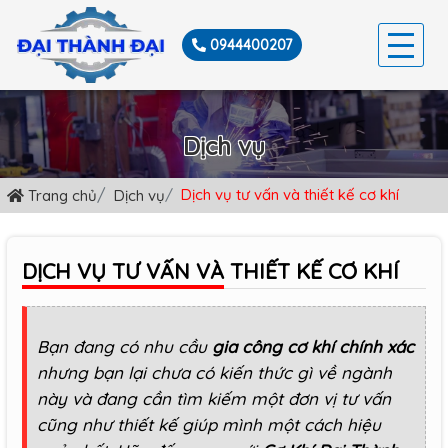
0944400207
TRANG CHỦ
Dịch vụ
GIỚI THIỆU
Dịch vụ tư vấn và thiết kế cơ khí
Trang chủ
Dịch vụ
SẢN PHẨM
DỊCH VỤ
DỊCH VỤ TƯ VẤN VÀ THIẾT KẾ CƠ KHÍ
TIN TỨC
LIÊN HỆ
Bạn đang có nhu cầu
gia công cơ khí chính xác
nhưng bạn lại chưa có kiến thức gì về ngành
này và đang cần tìm kiếm một đơn vị tư vấn
cũng như thiết kế giúp mình một cách hiệu