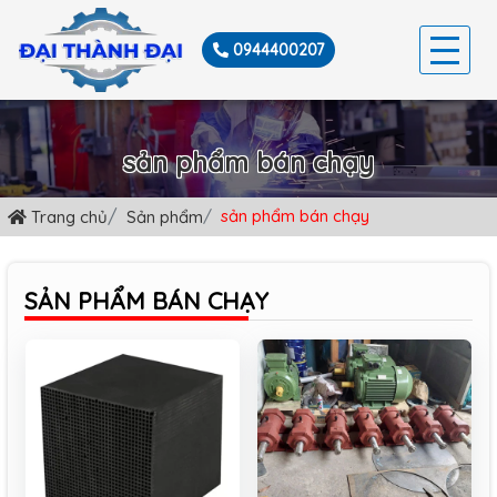
0944400207
TRANG CHỦ
sản phẩm bán chạy
GIỚI THIỆU
sản phẩm bán chạy
Trang chủ
Sản phẩm
SẢN PHẨM
DỊCH VỤ
SẢN PHẨM BÁN CHẠY
TIN TỨC
LIÊN HỆ