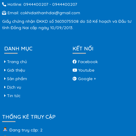
Hotline:
0944400207
-
0944400207
Email:
cokhidaithanhdai@gmail.com
Giấy chứng nhận ĐKKD số 3603075508 do Sở Kế hoạch và Đầu tư
tỉnh Đồng Nai cấp ngày 10/09/2013.
DANH MỤC
KẾT NỐI
Trang chủ
Facebook
Giới thiệu
Youtube
Sản phẩm
Google +
Dịch vụ
Tin tức
THỐNG KÊ TRUY CẬP
Đang truy cập: 2